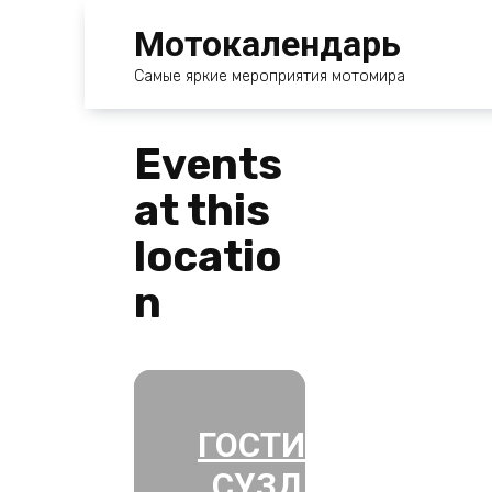
Перейти
Мотокалендарь
к
содержанию
Самые яркие мероприятия мотомира
Events
at this
locatio
n
ГОСТИНИЦА
СУЗДАЛЬ