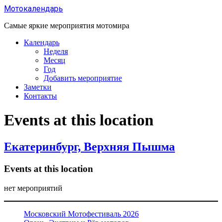
Перейти
Мотокалендарь
к
содержанию
Самые яркие мероприятия мотомира
Календарь
Неделя
Месяц
Год
Добавить мероприятие
Заметки
Контакты
Events at this location
Екатеринбург, Верхняя Пышма
Events at this location
нет мероприятий
Московский Мотофестиваль 2026