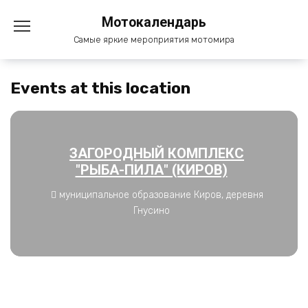
Перейти
Мотокалендарь
к
содержанию
Самые яркие мероприятия мотомира
Events at this location
ЗАГОРОДНЫЙ КОМПЛЕКС
"РЫБА-ПИЛА" (КИРОВ)
муниципальное образование Киров, деревня
Гнусино