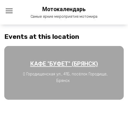
Перейти
Мотокалендарь
к
содержанию
Самые яркие мероприятия мотомира
Events at this location
КАФЕ "БУФЕТ" (БРЯНСК)
Городищенская ул., 41Б, посёлок Городище,
Брянск