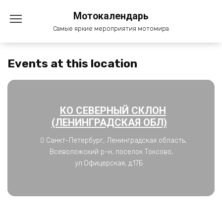
Перейти
Мотокалендарь
к
содержанию
Самые яркие мероприятия мотомира
Events at this location
КО СЕВЕРНЫЙ СКЛОН
(ЛЕНИНГРАДСКАЯ ОБЛ)
Санкт-Петербург, Ленинградская область,
Всеволожский р-н, поселок Токсово,
ул.Офицерская, д.17Б