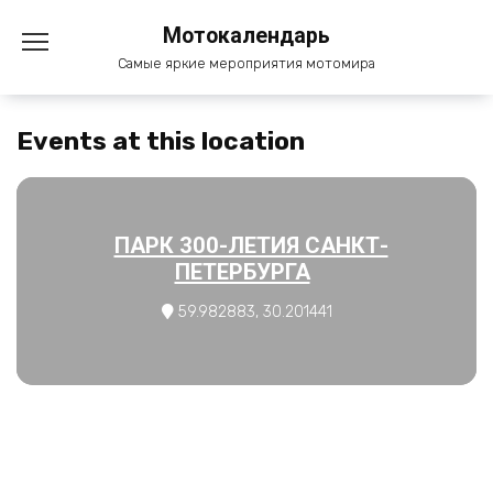
Перейти
Мотокалендарь
к
содержанию
Самые яркие мероприятия мотомира
Events at this location
ПАРК 300-ЛЕТИЯ САНКТ-
ПЕТЕРБУРГА
59.982883, 30.201441