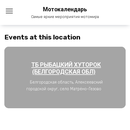
Перейти
Мотокалендарь
к
содержанию
Самые яркие мероприятия мотомира
Events at this location
ТБ РЫБАЦКИЙ ХУТОРОК
(БЕЛГОРОДСКАЯ ОБЛ)
Белгородская область, Алексеевский
городской округ, село Матрёно-Гезово