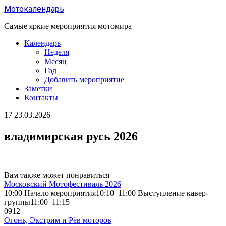
Перейти
Мотокалендарь
к
содержанию
Самые яркие мероприятия мотомира
Календарь
Неделя
Месяц
Год
Добавить мероприятие
Заметки
Контакты
17
23.03.2026
владимирская русь 2026
Вам также может понравиться
Московский Мотофестиваль 2026
10:00 Начало мероприятия10:10–11:00 Выступление кавер-
группы11:00–11:15
0
912
Огонь, Экстрим и Рёв моторов