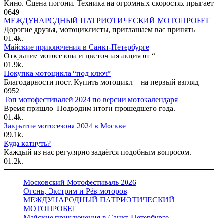
Кино. Сцена погони. Техника на огромных скоростях прыгает
0
649
МЕЖДУНАРОДНЫЙ ПАТРИОТИЧЕСКИЙ МОТОПРОБЕГ
Дорогие друзья, мотоциклисты, приглашаем вас принять
0
1.4k.
Майские приключения в Санкт-Петербурге
Открытие мотосезона и цветочная акция от “
0
1.9k.
Покупка мотоцикла “под ключ”
Благодарности пост. Купить мотоцикл – на первый взгляд
0
952
Топ мотофестивалей 2024 по версии мотокалендаря
Время пришло. Подводим итоги прошедшего года.
0
1.4k.
Закрытие мотосезона 2024 в Москве
0
9.1k.
Куда катнуть?
Каждый из нас регулярно задаётся подобным вопросом.
0
1.2k.
Московский Мотофестиваль 2026
Огонь, Экстрим и Рёв моторов
МЕЖДУНАРОДНЫЙ ПАТРИОТИЧЕСКИЙ
МОТОПРОБЕГ
Майские приключения в Санкт-Петербурге