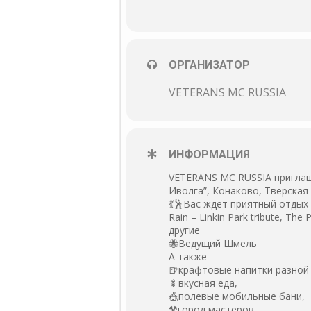
ОРГАНИЗАТОР
VETERANS MC RUSSIA
ИНФОРМАЦИЯ
VETERANS MC RUSSIA приглаша
Иволга”, Конаково, Тверская
💃🕺Вас ждет приятный отдых в
Rain – Linkin Park tribute, Th
другие
🐝Ведущий Шмель
А также
🍺крафтовые напитки разной 
🍢вкусная еда,
🎪полевые мобильные бани,
⚒город мастеров.