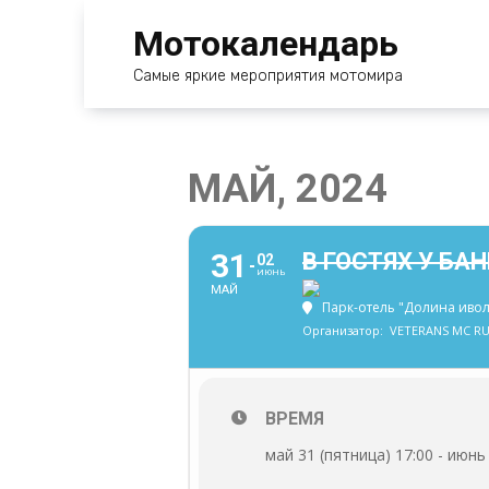
Перейти
Мотокалендарь
к
содержанию
Самые яркие мероприятия мотомира
МАЙ, 2024
31
В ГОСТЯХ У БА
02
ИЮНЬ
МАЙ
Парк-отель "Долина иволг
Организатор:
VETERANS MC RU
ВРЕМЯ
май 31 (пятница) 17:00 - июнь