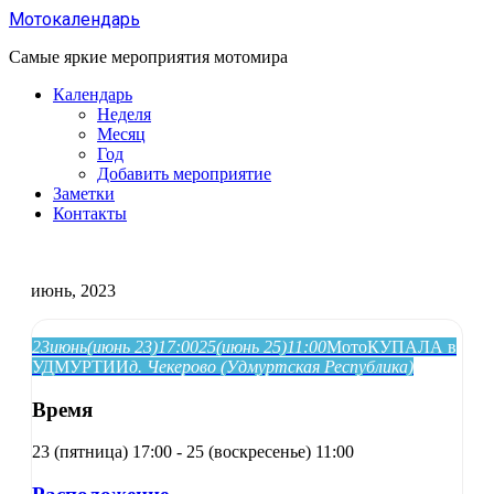
Перейти
Мотокалендарь
к
содержанию
Самые яркие мероприятия мотомира
Календарь
Неделя
Месяц
Год
Добавить мероприятие
Заметки
Контакты
июнь, 2023
23
июнь
(июнь 23)
17:00
25
(июнь 25)
11:00
МотоКУПАЛА в
УДМУРТИИ
д. Чекерово (Удмуртская Республика)
Время
23 (пятница) 17:00 - 25 (воскресенье) 11:00