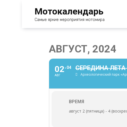
Перейти
Мотокалендарь
к
содержанию
Самые яркие мероприятия мотомира
АВГУСТ, 2024
02
СЕРЕДИНА ЛЕТА 
04
Археологический парк «Ар
АВГ
ВРЕМЯ
август 2 (пятница) - 4 (воскре