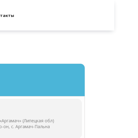
нтакты
«Аргамач» (Липецкая обл)
р-он, с. Аргамач-Пальна