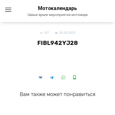
Перейти
Мотокалендарь
к
содержанию
Самые яркие мероприятия мотомира
107
20.05.2023
FIBL942YJ28
Вам также может понравиться