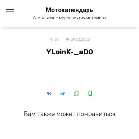
Перейти
Мотокалендарь
к
содержанию
Самые яркие мероприятия мотомира
56
29.03.2025
YLoinK-_aD0
Вам также может понравиться