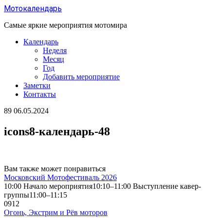
Перейти
Мотокалендарь
к
содержанию
Самые яркие мероприятия мотомира
Календарь
Неделя
Месяц
Год
Добавить мероприятие
Заметки
Контакты
89
06.05.2024
icons8-календарь-48
Вам также может понравиться
Московский Мотофестиваль 2026
10:00 Начало мероприятия10:10–11:00 Выступление кавер-
группы11:00–11:15
0
912
Огонь, Экстрим и Рёв моторов