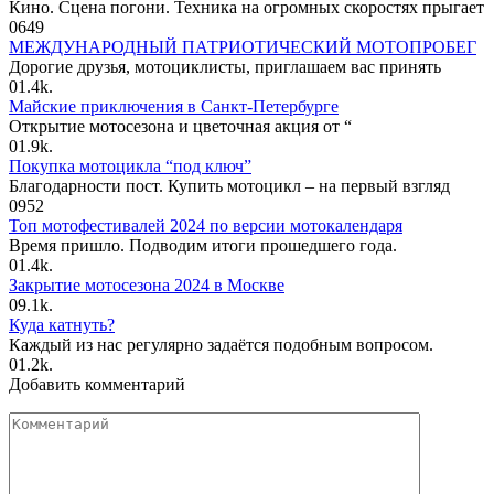
Кино. Сцена погони. Техника на огромных скоростях прыгает
0
649
МЕЖДУНАРОДНЫЙ ПАТРИОТИЧЕСКИЙ МОТОПРОБЕГ
Дорогие друзья, мотоциклисты, приглашаем вас принять
0
1.4k.
Майские приключения в Санкт-Петербурге
Открытие мотосезона и цветочная акция от “
0
1.9k.
Покупка мотоцикла “под ключ”
Благодарности пост. Купить мотоцикл – на первый взгляд
0
952
Топ мотофестивалей 2024 по версии мотокалендаря
Время пришло. Подводим итоги прошедшего года.
0
1.4k.
Закрытие мотосезона 2024 в Москве
0
9.1k.
Куда катнуть?
Каждый из нас регулярно задаётся подобным вопросом.
0
1.2k.
Добавить комментарий
Комментарий