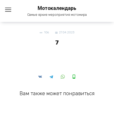
Перейти
Мотокалендарь
к
содержанию
Самые яркие мероприятия мотомира
106
27.04.2023
7
Вам также может понравиться