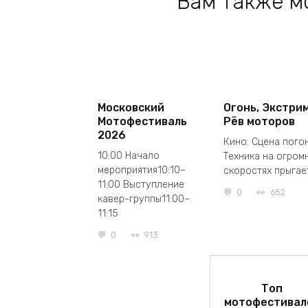
Вам также м
Московский
Огонь, Экстрим
Мотофестиваль
Рёв моторов
2026
Кино. Сцена погон
10:00 Начало
Техника на огром
мероприятия10:10–
скоростях прыгае
11:00 Выступление
0
652
кавер-группы11:00–
11:15
0
913
Топ
мотофестивал