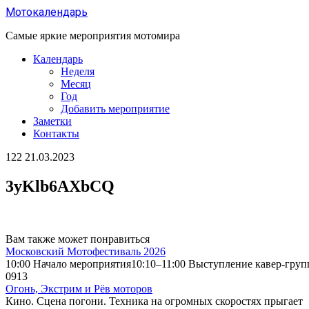
Перейти
Мотокалендарь
к
содержанию
Самые яркие мероприятия мотомира
Календарь
Неделя
Месяц
Год
Добавить мероприятие
Заметки
Контакты
122
21.03.2023
3yKlb6AXbCQ
Вам также может понравиться
Московский Мотофестиваль 2026
10:00 Начало мероприятия10:10–11:00 Выступление кавер-груп
0
913
Огонь, Экстрим и Рёв моторов
Кино. Сцена погони. Техника на огромных скоростях прыгает