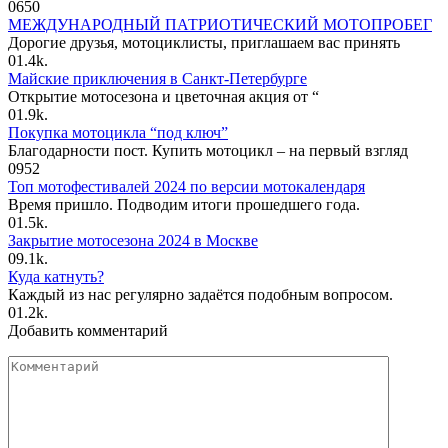
0
650
МЕЖДУНАРОДНЫЙ ПАТРИОТИЧЕСКИЙ МОТОПРОБЕГ
Дорогие друзья, мотоциклисты, приглашаем вас принять
0
1.4k.
Майские приключения в Санкт-Петербурге
Открытие мотосезона и цветочная акция от “
0
1.9k.
Покупка мотоцикла “под ключ”
Благодарности пост. Купить мотоцикл – на первый взгляд
0
952
Топ мотофестивалей 2024 по версии мотокалендаря
Время пришло. Подводим итоги прошедшего года.
0
1.5k.
Закрытие мотосезона 2024 в Москве
0
9.1k.
Куда катнуть?
Каждый из нас регулярно задаётся подобным вопросом.
0
1.2k.
Добавить комментарий
Комментарий