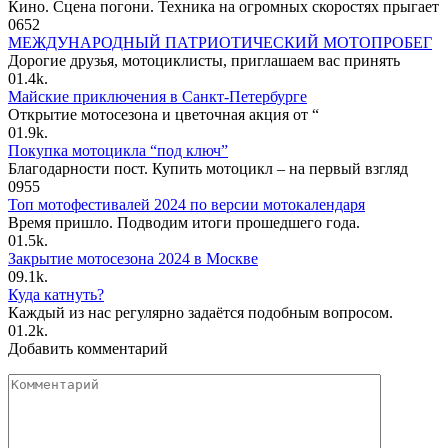
Кино. Сцена погони. Техника на огромных скоростях прыгает
0
652
МЕЖДУНАРОДНЫЙ ПАТРИОТИЧЕСКИЙ МОТОПРОБЕГ
Дорогие друзья, мотоциклисты, приглашаем вас принять
0
1.4k.
Майские приключения в Санкт-Петербурге
Открытие мотосезона и цветочная акция от “
0
1.9k.
Покупка мотоцикла “под ключ”
Благодарности пост. Купить мотоцикл – на первый взгляд
0
955
Топ мотофестивалей 2024 по версии мотокалендаря
Время пришло. Подводим итоги прошедшего года.
0
1.5k.
Закрытие мотосезона 2024 в Москве
0
9.1k.
Куда катнуть?
Каждый из нас регулярно задаётся подобным вопросом.
0
1.2k.
Добавить комментарий
Комментарий