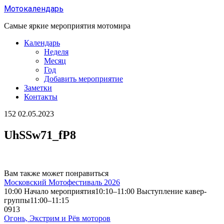
Перейти
Мотокалендарь
к
содержанию
Самые яркие мероприятия мотомира
Календарь
Неделя
Месяц
Год
Добавить мероприятие
Заметки
Контакты
152
02.05.2023
UhSSw71_fP8
Вам также может понравиться
Московский Мотофестиваль 2026
10:00 Начало мероприятия10:10–11:00 Выступление кавер-
группы11:00–11:15
0
913
Огонь, Экстрим и Рёв моторов