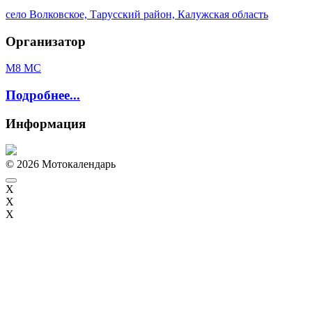
село Волковское, Тарусский район, Калужская область
Организатор
М8 МС
Подробнее...
Информация
© 2026 Мотокалендарь
X
X
X