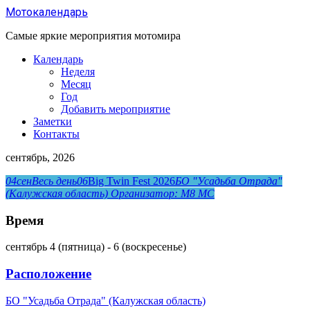
Перейти
Мотокалендарь
к
содержанию
Самые яркие мероприятия мотомира
Календарь
Неделя
Месяц
Год
Добавить мероприятие
Заметки
Контакты
сентябрь, 2026
04
сен
Весь день
06
Big Twin Fest 2026
БО "Усадьба Отрада"
(Калужская область)
Организатор:
М8 МС
Время
сентябрь 4 (пятница) - 6 (воскресенье)
Расположение
БО "Усадьба Отрада" (Калужская область)